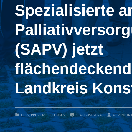
Spezialisierte 
Palliativversor
(SAPV) jetzt
flächendeckend
Landkreis Kons
POSTED ON:
WRITTEN BY:
CATEGORIZED IN:
GLKN
,
PRESSEMITTEILUNGEN
1. AUGUST 2024
ADMINISTR