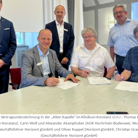
: Vertragsunterzeichnung in der „Alten Kapelle“ im Klinikum Konstanz v.l.n.r.: Thomas
um Konstanz), Carlo Wolf und Alexander Akamphuber (AOK Hochrhein-Bodensee), Wol
eschäftsführer Horizont gGmbH) und Oliver Kuppel (Horizont gGmbH), Christian Gr
(Geschäftsführer Horizont gGmbH)