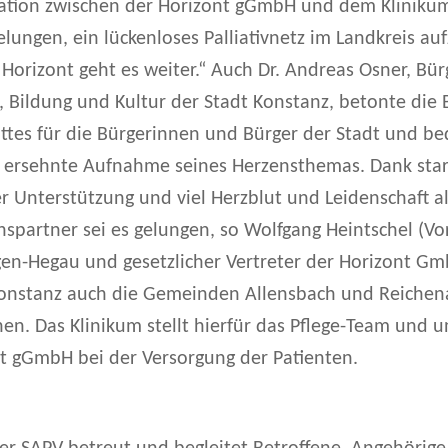
ation zwischen der Horizont gGmbH und dem Kliniku
gelungen, ein lückenloses Palliativnetz im Landkreis a
Horizont geht es weiter.“ Auch Dr. Andreas Osner, Bü
s, Bildung und Kultur der Stadt Konstanz, betonte die
ittes für die Bürgerinnen und Bürger der Stadt und be
ng ersehnte Aufnahme seines Herzensthemas. Dank star
Unterstützung und viel Herzblut und Leidenschaft al
spartner sei es gelungen, so Wolfgang Heintschel (Vo
gen-Hegau und gesetzlicher Vertreter der Horizont G
Konstanz auch die Gemeinden Allensbach und Reichen
en. Das Klinikum stellt hierfür das Pflege-Team und u
nt gGmbH bei der Versorgung der Patienten.