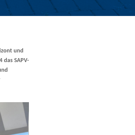
izont und
4 das SAPV-
und
r