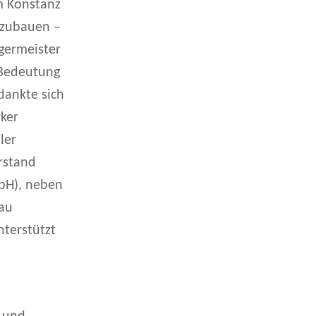
m Konstanz
ufzubauen –
rgermeister
 Bedeutung
dankte sich
ker
ler
rstand
mbH), neben
au
nterstützt