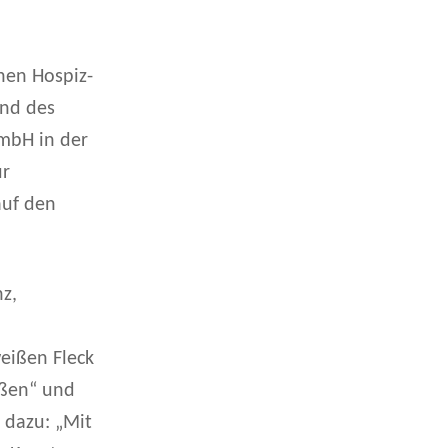
hen Hospiz-
und des
mbH in der
ur
auf den
z,
eißen Fleck
eßen“ und
 dazu: „Mit