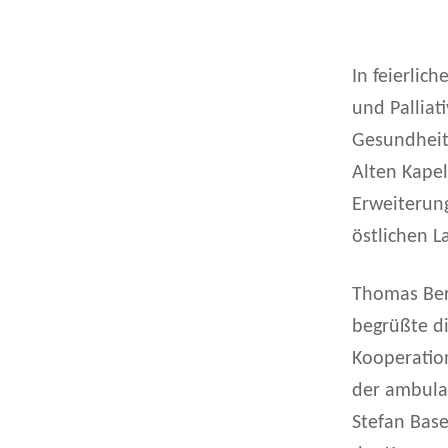
In feierli
und Pallia
Gesundheit
Alten Kapel
Erweiterung
östlichen L
Thomas Ber
begrüßte d
Kooperatio
der ambulan
Stefan Base