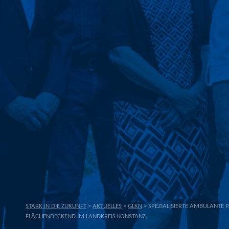
STARK IN DIE ZUKUNFT
>
AKTUELLES
>
GLKN
>
SPEZIALISIERTE AMBULANTE P
FLÄCHENDECKEND IM LANDKREIS KONSTANZ