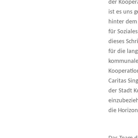
der Kooper
ist es uns 
hinter dem 
für Soziale
dieses Schr
für die la
kommunaler 
Kooperation
Caritas Sin
der Stadt 
einzubezieh
die Horizo