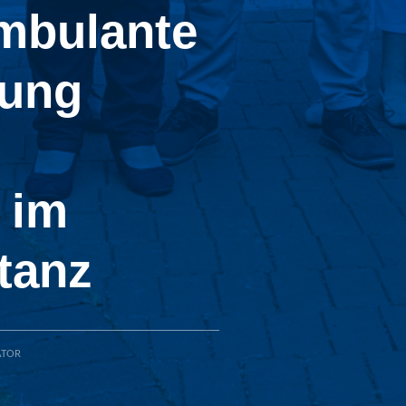
ambulante
gung
 im
tanz
ATOR