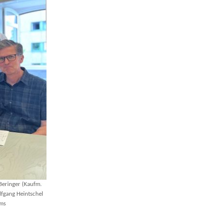
 Beringer (Kaufm.
fgang Heintschel
ams