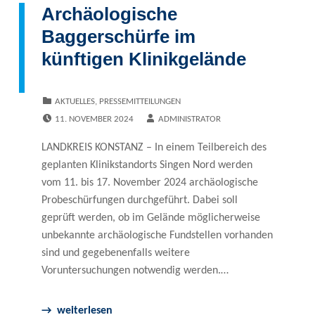
Archäologische
Baggerschürfe im
künftigen Klinikgelände
CATEGORIZED IN:
AKTUELLES
,
PRESSEMITTEILUNGEN
POSTED ON:
WRITTEN BY:
11. NOVEMBER 2024
ADMINISTRATOR
LANDKREIS KONSTANZ – In einem Teilbereich des
geplanten Klinikstand­orts Singen Nord werden
vom 11. bis 17. November 2024 archäologische
Probe­schürfungen durchgeführt. Dabei soll
geprüft werden, ob im Gelände möglicherweise
unbekannte archäologische Fundstellen vorhanden
sind und gegebenenfalls weitere
Voruntersuchungen notwendig werden.…
weiterlesen