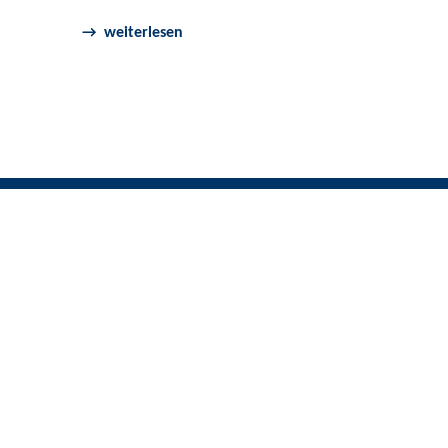
weiterlesen
SUCHE
Suchen nach:
©Landratsamt Konstanz 2023
Impressum
|
Datenschutz
|
Datenschutzerklärung
Nac